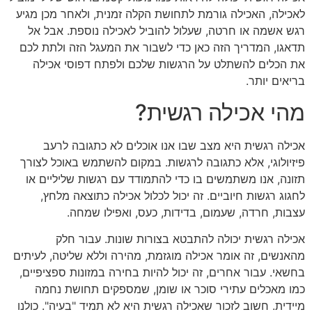
לאכילה, האכילה גורמת לתחושת הקלה זמנית, ולאחר מכן מגיע
רגש אשמה או חרטה, שעלול להוביל לאכילה נוספת. אבל אל
תדאגו, המדריך הזה כאן כדי לשבור את המעגל הזה ולתת לכם
את הכלים להשתלט על הרגשות שלכם ולפתח דפוסי אכילה
בריאים יותר.
מהי אכילה רגשית?
אכילה רגשית היא מצב שבו אנו אוכלים לא כתגובה לרעב
פיזיולוגי, אלא כתגובה לרגשות. במקום להשתמש באוכל לצורך
תזונה, אנו משתמשים בו כדי להתמודד עם רגשות שליליים או
לחגוג רגשות חיוביים. זה יכול לכלול אכילה כתוצאה מלחץ,
עצבות, חרדה, שעמום, בדידות, כעס, ואפילו שמחה.
אכילה רגשית יכולה להתבטא בצורות שונות. עבור חלק
מהאנשים, זה אומר אכילה מוגזמת, מהירה וללא שליטה, לעיתים
בחשאי. עבור אחרים, זה יכול להיות בחירה במזונות ספציפיים,
כמו מאכלים עתירי סוכר או שומן, שמספקים תחושת נחמה
מיידית. חשוב לזכור שאכילה רגשית היא לא תמיד "בעיה". כולנו