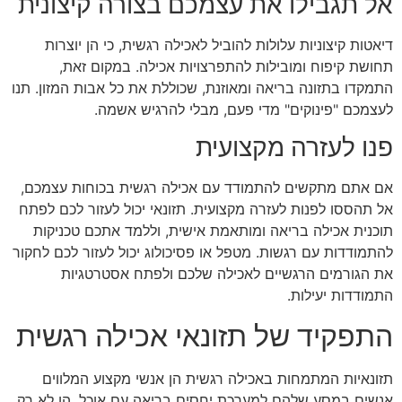
אל תגבילו את עצמכם בצורה קיצונית
דיאטות קיצוניות עלולות להוביל לאכילה רגשית, כי הן יוצרות
תחושת קיפוח ומובילות להתפרצויות אכילה. במקום זאת,
התמקדו בתזונה בריאה ומאוזנת, שכוללת את כל אבות המזון. תנו
לעצמכם "פינוקים" מדי פעם, מבלי להרגיש אשמה.
פנו לעזרה מקצועית
אם אתם מתקשים להתמודד עם אכילה רגשית בכוחות עצמכם,
אל תהססו לפנות לעזרה מקצועית. תזונאי יכול לעזור לכם לפתח
תוכנית אכילה בריאה ומותאמת אישית, וללמד אתכם טכניקות
להתמודדות עם רגשות. מטפל או פסיכולוג יכול לעזור לכם לחקור
את הגורמים הרגשיים לאכילה שלכם ולפתח אסטרטגיות
התמודדות יעילות.
התפקיד של תזונאי אכילה רגשית
תזונאיות המתמחות באכילה רגשית הן אנשי מקצוע המלווים
אנשים במסע שלהם למערכת יחסים בריאה עם אוכל. הן לא רק